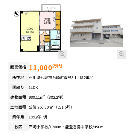
万円
11,000
販売価格
所在地
石川県七尾市石崎町香島3丁目52番地
間取り
1LDK
建物面積
999.11m²（302.2坪）
土地面積
公簿 765.59m²（231.6坪）
築年月
1992年 7月
校区
石崎小学校/1200m・能登香島中学校/450m