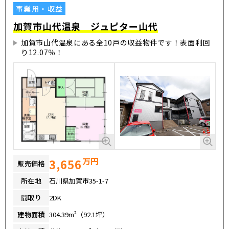
事業用・収益
加賀市山代温泉 ジュピター山代
加賀市山代温泉にある全10戸の収益物件です！表面利回
り12.07％！
万円
3,656
販売価格
所在地
石川県加賀市35-1-7
間取り
2DK
建物面積
304.39m²（92.1坪）