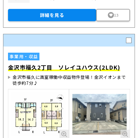
詳細を見る
13
事業用・収益
金沢市福久2丁目 ソレイユハウス(2LDK)
金沢市福久に満室稼働中収益物件登場！金沢イオンまで
徒歩約7分♪