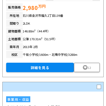
万円
2,980
販売価格
所在地
石川県金沢市福久2丁目139番
間取り
2LDK
建物面積
146.80m²（44.4坪）
土地面積
公簿 170.31m²（51.5坪）
築年月
2013年 2月
校区
千坂小学校/1600m・北鳴中学校/3280m
詳細を見る
12
事業用・収益