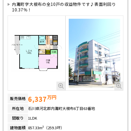
内灘町字大根布の全10戸の収益物件です♪表面利回り
10.37％！
万円
6,337
販売価格
所在地
石川県河北郡内灘町大根布6丁目63番地
間取り
1LDK
建物面積
857.33m²（259.3坪）