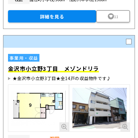
詳細を見る
11
事業用・収益
金沢市小立野3丁目 メゾンドリラ
★金沢市小立野3丁目★全14戸の収益物件です♪