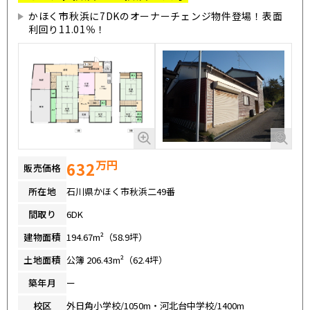
かほく市秋浜に7DKのオーナーチェンジ物件登場！表面
利回り11.01％！
万円
632
販売価格
所在地
石川県かほく市秋浜二49番
間取り
6DK
建物面積
194.67m²（58.9坪）
土地面積
公簿 206.43m²（62.4坪）
築年月
ー
校区
外日角小学校/1050m・河北台中学校/1400m