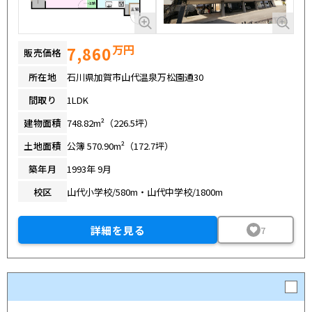
万円
7,860
販売価格
所在地
石川県加賀市山代温泉万松園通30
間取り
1LDK
建物面積
748.82m²（226.5坪）
土地面積
公簿 570.90m²（172.7坪）
築年月
1993年 9月
校区
山代小学校/580m・山代中学校/1800m
詳細を見る
7