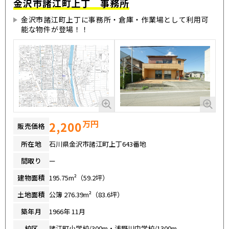
金沢市諸江町上丁 事務所
金沢市諸江町上丁に事務所・倉庫・作業場として利用可
能な物件が登場！！
万円
2,200
販売価格
所在地
石川県金沢市諸江町上丁643番地
間取り
ー
建物面積
195.75m²（59.2坪）
土地面積
公簿 276.39m²（83.6坪）
築年月
1966年 11月
校区
諸江町小学校/300m・浅野川中学校/1300m