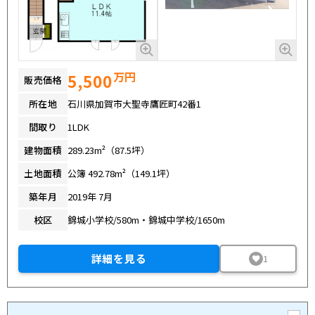
万円
5,500
販売価格
所在地
石川県加賀市大聖寺鷹匠町42番1
間取り
1LDK
建物面積
289.23m²（87.5坪）
土地面積
公簿 492.78m²（149.1坪）
築年月
2019年 7月
校区
錦城小学校/580m・錦城中学校/1650m
詳細を見る
1