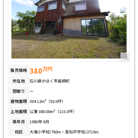
万円
380
販売価格
所在地
石川県かほく市長柄町
間取り
ー
建物面積
304.12m²（92.0坪）
土地面積
公簿 380.00m²（115.0坪）
築年月
1980年 6月
校区
大海小学校/760m・高松中学校/2710m