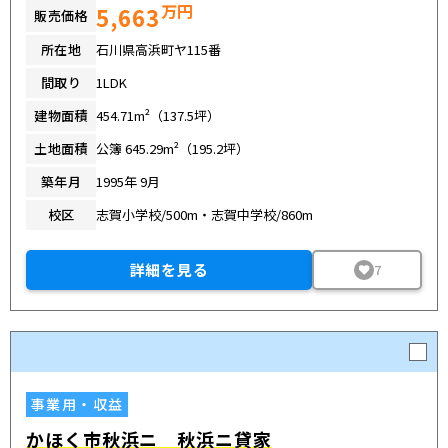
万円
5,663
販売価格
所在地
石川県高浜町ヤ115番
間取り
1LDK
建物面積
454.71m²（137.5坪）
土地面積
公簿 645.29m²（195.2坪）
築年月
1995年 9月
校区
志賀小学校/500m・志賀中学校/860m
詳細を見る
7
事業用・収益
かほく市秋浜ニ 秋浜ニ貸家