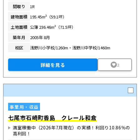
間取り
1R
建物面積
195.45m²（59.1坪）
土地面積
公簿 236.46m²（71.5坪）
築年月
2005年 8月
校区
浅野川小学校/1260m・浅野川中学校/1460m
詳細を見る
2
事業用・収益
七尾市石崎町香島 クレール和倉
満室稼働中（2026年7月現在）の実績！利回り10.86％の
高利回！