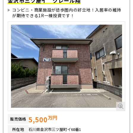
金沢市三ツ屋イ クレール翔
コンビニ・商業施設が徒歩圏内の好立地！入居率の維持
が期待できる1R一棟投資です！
万円
5,500
販売価格
所在地
石川県金沢市三ツ屋町イ68番1