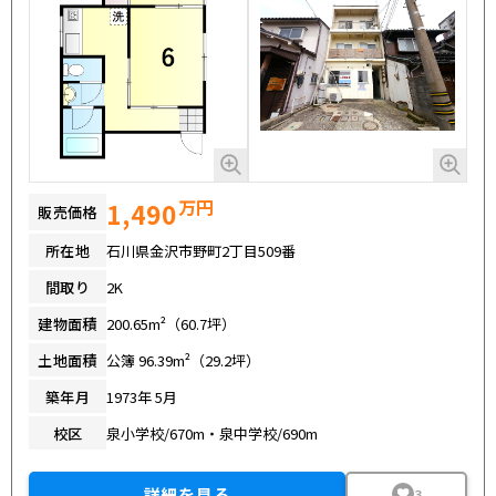
万円
1,490
販売価格
所在地
石川県金沢市野町2丁目509番
間取り
2K
建物面積
200.65m²（60.7坪）
土地面積
公簿 96.39m²（29.2坪）
築年月
1973年 5月
校区
泉小学校/670m・泉中学校/690m
詳細を見る
3