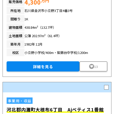
万円
4,300
販売価格
所在地
石川県金沢市小立野3丁目4番3号
間取り
1K
建物面積
438.84m²（132.7坪）
土地面積
公簿 202.97m²（61.4坪）
築年月
1982年 12月
校区
小立野小学校/400m・紫錦台中学校/1200m
詳細を見る
13
事業用・収益
河北郡内灘町大根布6丁目 Ajベティス1番館