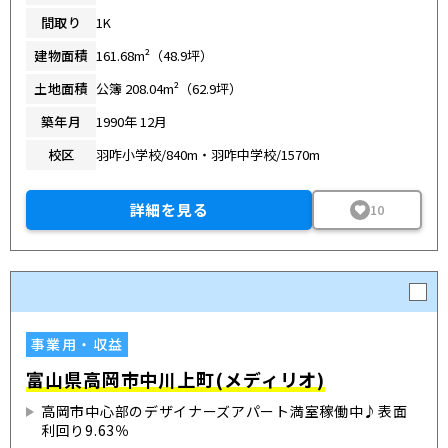
間取り
1K
建物面積
161.68m²（48.9坪）
土地面積
公簿 208.04m²（62.9坪）
築年月
1990年 12月
校区
羽咋小学校/840m・羽咋中学校/1570m
詳細を見る
10
事業用・収益
富山県高岡市中川上町(メディリオ)
高岡市中心部のデザイナーズアパート満室稼働中♪表面
利回り9.63％