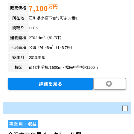
万円
7,100
販売価格
所在地
石川県小松市吉竹町よ37番1
間取り
1LDK
建物面積
270.14m²（81.7坪）
土地面積
公簿 491.48m²（148.7坪）
築年月
2013年 9月
校区
苗代小学校/1600m・松陽中学校/3100m
詳細を見る
1
事業用・収益