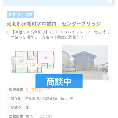
事業用・収益
河北郡津幡町字中橋ロ センターブリッジ
【津幡町×高利回り】11.35%のハイリターン！地方特有
の強みを活かし、安定の不動産投資物件！
商談中
万円
5,250
販売価格
所在地
石川県河北郡津幡町中橋ロ12番
間取り
2K
建物面積
38.20m²（11.6坪）