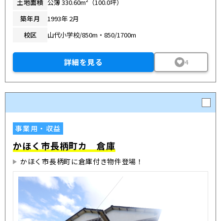
土地面積
公簿 330.60m²（100.0坪）
築年月
1993年 2月
校区
山代小学校/850m・850/1700m
詳細を見る
4
事業用・収益
かほく市長柄町カ 倉庫
かほく市長柄町に倉庫付き物件登場！