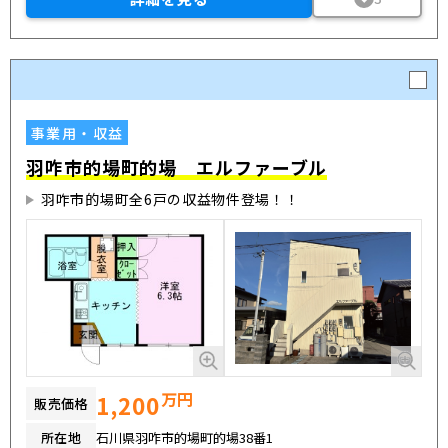
事業用・収益
羽咋市的場町的場 エルファーブル
羽咋市的場町全6戸の収益物件登場！！
万円
1,200
販売価格
所在地
石川県羽咋市的場町的場38番1