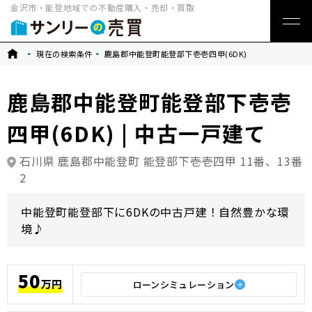
金沢市・能登地域での不動産購入・売却・買取
トップ
現在の検索条件
鹿島郡中能登町能登部下壱壱四甲(6DK)
鹿島郡中能登町能登部下壱壱
四甲(6DK) | 中古一戸建て
石川県 鹿島郡中能登町 能登部下壱壱四甲 11番、13番
2
中能登町能登部下に6DKの中古戸建！自然豊かな環
境♪
50
万円
ローンシミュレーション