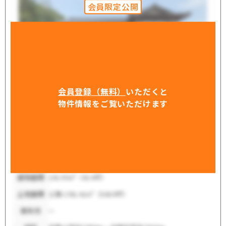
会員限定公開
会員登録（無料）
いただくと
物件情報をご覧いただけます
万円
150
販売価格
所在地
石川県羽咋郡志賀町上野ハ64番
間取り
10LDK
建物面積
143.47m²（43.4坪）
土地面積
公簿 1781.41m²（538.9坪）
築年月
ー