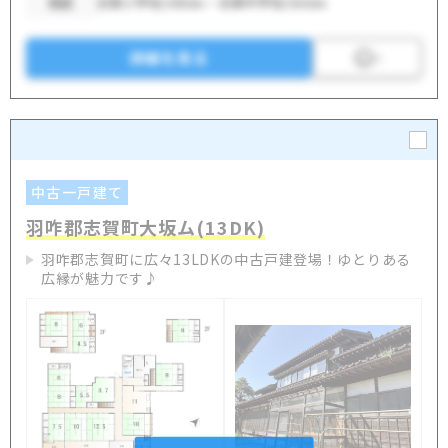
校区
志賀小学校/3950m・志賀中学校/3550m
詳細を見る
3
中古一戸建て
羽咋郡志賀町大坂ム(13DK)
羽咋郡志賀町に広々13LDKの中古戸建登場！ゆとりある
広縁が魅力です♪