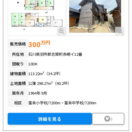
万円
300
販売価格
所在地
石川県羽咋郡志賀町赤崎イ12番
間取り
10DK
建物面積
113.22m²（34.2坪）
土地面積
公簿 298.27m²（90.2坪）
築年月
1964年 9月
校区
富来小学校/7200m・富来中学校/7200m
詳細を見る
3