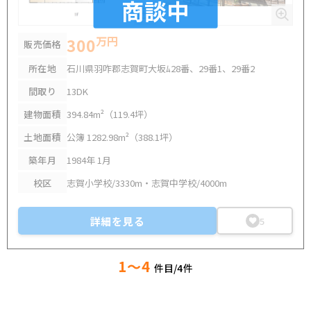
商談中
万円
300
販売価格
所在地
石川県羽咋郡志賀町大坂ﾑ28番、29番1、29番2
間取り
13DK
建物面積
394.84m²（119.4坪）
土地面積
公簿 1282.98m²（388.1坪）
築年月
1984年 1月
校区
志賀小学校/3330m・志賀中学校/4000m
詳細を見る
5
1～4
件目/
4
件