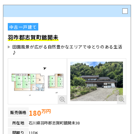
中古一戸建て
羽咋郡志賀町舘開未
田園風景が広がる自然豊かなエリアでゆとりのある生活
♪
万円
180
販売価格
所在地
石川県羽咋郡志賀町舘開未38
間取り
11DK