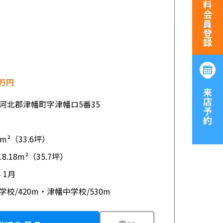
無料会員登録
万円
ご来店予約
河北郡津幡町字津幡ロ5番35
05m²（33.6坪）
18.18m²（35.7坪）
年 1月
学校/420m・津幡中学校/530m