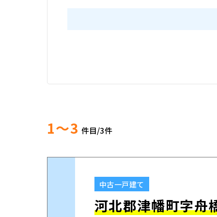
1～3
件目/
3
件
中古一戸建て
河北郡津幡町字舟