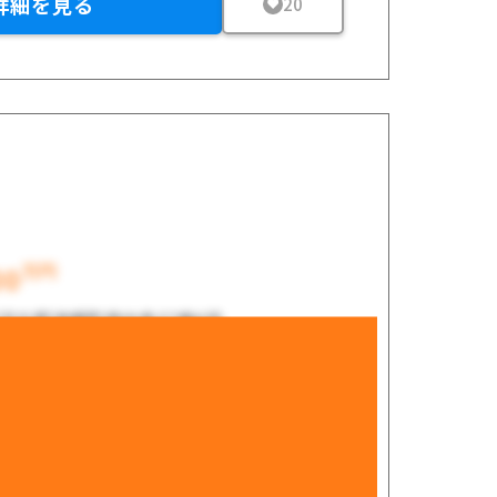
詳細を見る
20
万円
00
河北郡津幡町南中条57番6号
34m²（35.8坪）
48.77m²（45.0坪）
年 12月