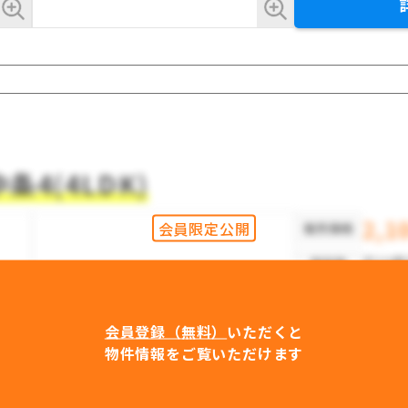
4(4LDK)
2,1
会員限定公開
販売価格
石川県
所在地
4LDK
間取り
118.
建物面積
会員登録（無料）
いただくと
物件情報をご覧いただけます
公簿 1
土地面積
2003
築年月