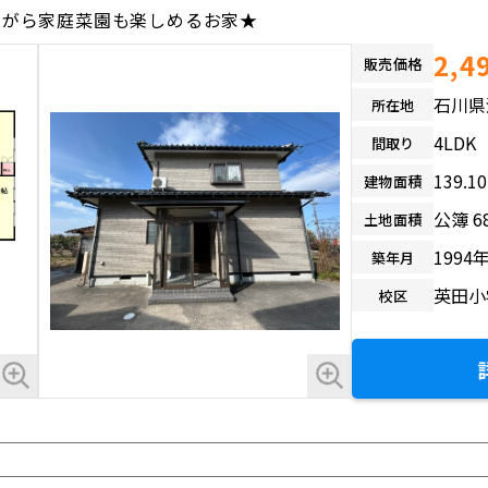
ながら家庭菜園も楽しめるお家★
2,4
販売価格
石川県
所在地
4LDK
間取り
139.
建物面積
公簿 6
土地面積
1994
築年月
英田小
校区