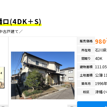
(4DK＋S)
の中古戸建て／
980
販売価格
石川県
所在地
4DK
間取り
111.
建物面積
公簿 1
土地面積
1996
築年月
津幡小
校区