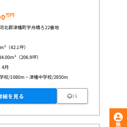
万円
90
河北郡津幡町字舟橋ろ22番地
10m²（42.1坪）
84.00m²（206.9坪）
年 4月
学校/1080m・津幡中学校/2850m
詳細を見る
16