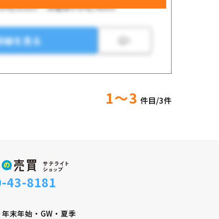
学校/650m・津幡南中学校/400m
詳細を見る
5
1～3
件目/
3
件
0-43-8181
・年末年始・GW・夏季