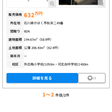
万円
632
販売価格
所在地
石川県かほく市秋浜二49番
間取り
6DK
建物面積
194.67m²（58.9坪）
土地面積
公簿 206.43m²（62.4坪）
築年月
ー
校区
外日角小学校/1050m・河北台中学校/1400m
詳細を見る
13
1～2
件目/
2
件