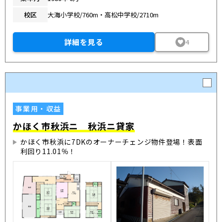
校区
大海小学校/760m・高松中学校/2710m
詳細を見る
4
事業用・収益
かほく市秋浜ニ 秋浜ニ貸家
かほく市秋浜に7DKのオーナーチェンジ物件登場！表面
利回り11.01％！