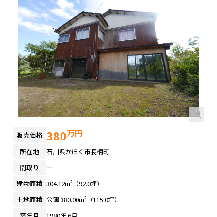
万円
380
販売価格
所在地
石川県かほく市長柄町
間取り
ー
建物面積
304.12m²（92.0坪）
土地面積
公簿 380.00m²（115.0坪）
築年月
1980年 6月