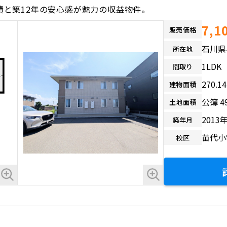
実績と築12年の安心感が魅力の収益物件。
7,1
販売価格
石川県
所在地
1LDK
間取り
270.
建物面積
公簿 4
土地面積
2013
築年月
苗代小
校区