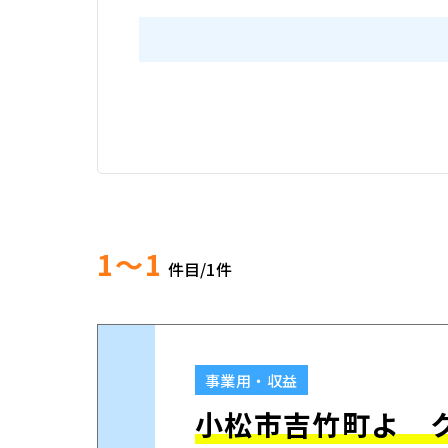
1～1
件目/
1
件
事業用・収益
小松市吉竹町よ 