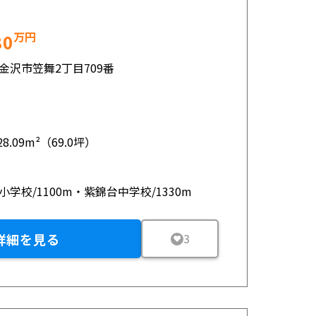
万円
80
金沢市笠舞2丁目709番
28.09m²（69.0坪）
小学校/1100m・紫錦台中学校/1330m
詳細を見る
3