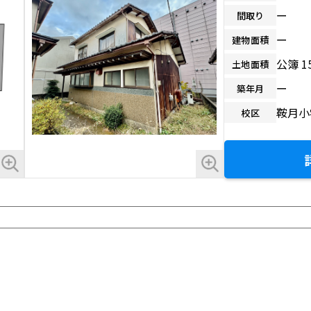
ー
間取り
ー
建物面積
公簿 1
土地面積
ー
築年月
鞍月小
校区