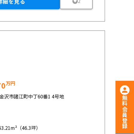
詳細を見る
2
万円
70
金沢市諸江町中丁60番1 4号地
無料会員登録
53.21m²（46.3坪）