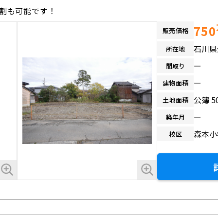
分割も可能です！
750
販売価格
石川県
所在地
ー
間取り
ー
建物面積
公簿 5
土地面積
ー
築年月
森本小
校区