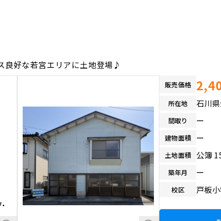
ス良好な若宮エリアに土地登場♪
2,4
販売価格
石川県
所在地
ー
間取り
ー
建物面積
公簿 1
土地面積
ー
築年月
戸板小
校区