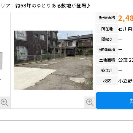
リア！約68坪のゆとりある敷地が登場♪
2,4
販売価格
石川県
所在地
ー
間取り
ー
建物面積
公簿 2
土地面積
ー
築年月
小立野
校区