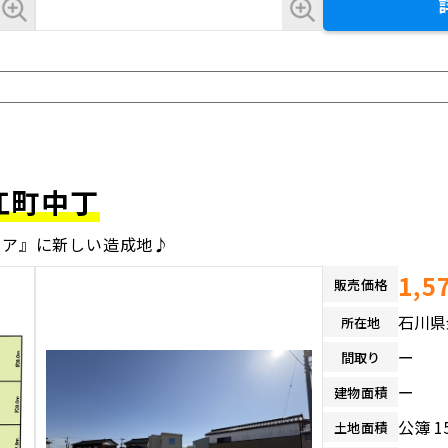
江町中丁
リア』に新しい造成地♪
1,5
販売価格
石川県
所在地
ー
間取り
ー
建物面積
公簿 1
土地面積