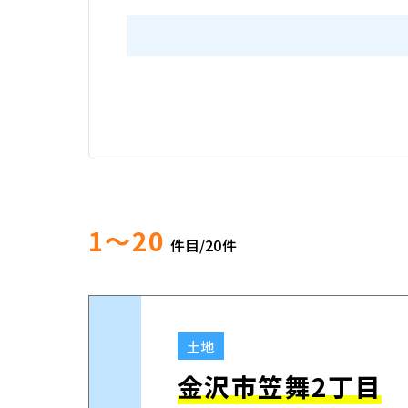
1～20
件目/
20
件
土地
金沢市笠舞2丁目