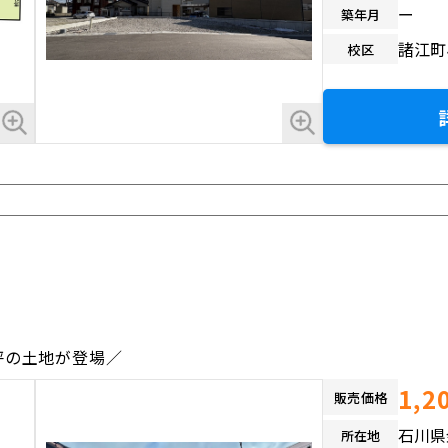
ー
築年月
諸江町
校区
坪の土地が登場／
1,2
販売価格
石川県
所在地