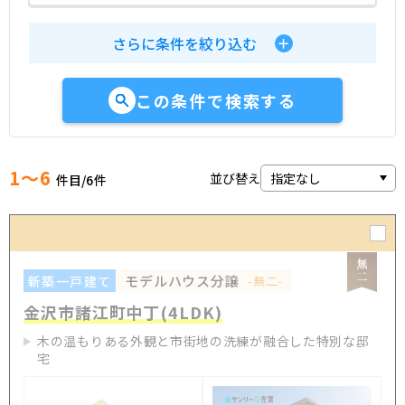
さらに条件を絞り込む
この条件で検索する
1～6
並び替え
件目/
6
件
モデルハウス分譲
新築一戸建て
-無二-
金沢市諸江町中丁(4LDK)
木の温もりある外観と市街地の洗練が融合した特別な邸
宅