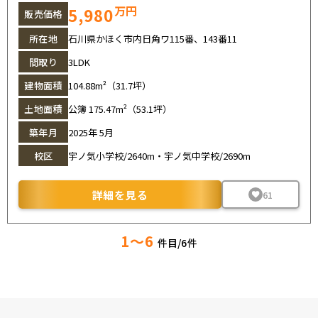
万円
5,980
販売価格
所在地
石川県かほく市内日角ワ115番、143番11
間取り
3LDK
建物面積
104.88m²（31.7坪）
土地面積
公簿 175.47m²（53.1坪）
築年月
2025年 5月
校区
宇ノ気小学校/2640m・宇ノ気中学校/2690m
詳細を見る
61
1～6
件目/
6
件