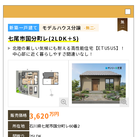
モデルハウス分譲
新築一戸建て
-無二-
七尾市国分町レ(2LDK＋S)
北陸の厳しい気候にも耐える高性能住宅【ETUSUS】！
中心部に近く暮らしやすさ間違いなし！
万円
3,620
販売価格
所在地
石川県七尾市国分町レ60番2
間取り
2SLDK