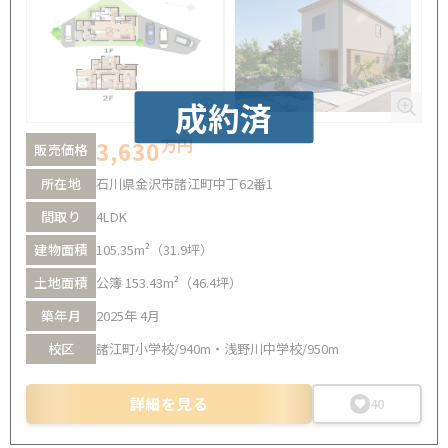
成約済
万円
3,630
販売価格
所在地
石川県金沢市諸江町中丁62番1
間取り
4LDK
建物面積
105.35m²（31.9坪）
土地面積
公簿 153.43m²（46.4坪）
築年月
2025年 4月
校区
諸江町小学校/940m・浅野川中学校/950m
詳細を見る
40