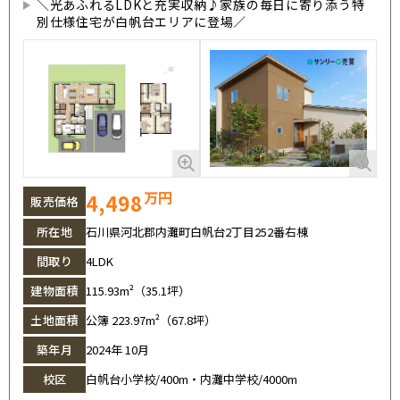
＼光あふれるLDKと充実収納♪家族の毎日に寄り添う特
別仕様住宅が白帆台エリアに登場／
万円
4,498
販売価格
所在地
石川県河北郡内灘町白帆台2丁目252番右棟
間取り
4LDK
建物面積
115.93m²（35.1坪）
土地面積
公簿 223.97m²（67.8坪）
築年月
2024年 10月
校区
白帆台小学校/400m・内灘中学校/4000m