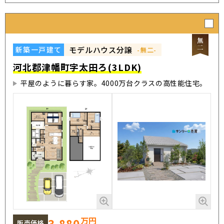
モデルハウス分譲
新築一戸建て
-無二-
河北郡津幡町字太田ろ(3LDK)
平屋のように暮らす家。4000万台クラスの高性能住宅。
万円
3,880
販売価格