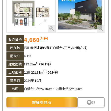
万円
4,660
販売価格
所在地
石川県河北郡内灘町白帆台2丁目252番(左棟)
間取り
4LDK
建物面積
119.25m²（36.1坪）
土地面積
公簿 221.31m²（66.9坪）
築年月
2024年 10月
校区
白帆台小学校/400m・内灘中学校/4000m
詳細を見る
37