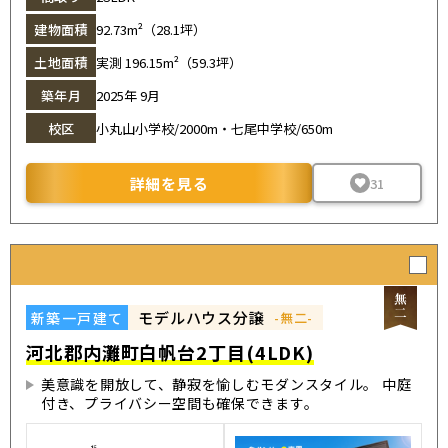
建物面積
92.73m²（28.1坪）
土地面積
実測 196.15m²（59.3坪）
築年月
2025年 9月
校区
小丸山小学校/2000m・七尾中学校/650m
詳細を見る
31
モデルハウス分譲
新築一戸建て
-無二-
河北郡内灘町白帆台2丁目(4LDK)
美意識を開放して、静寂を愉しむモダンスタイル。 中庭
付き、プライバシー空間も確保できます。