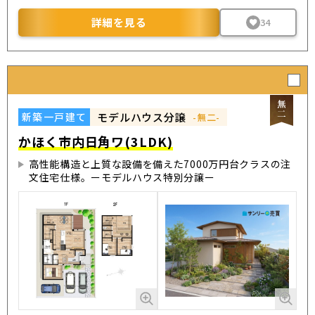
詳細を見る
34
モデルハウス分譲
新築一戸建て
-無二-
かほく市内日角ワ(3LDK)
高性能構造と上質な設備を備えた7000万円台クラスの注
文住宅仕様。ーモデルハウス特別分譲ー