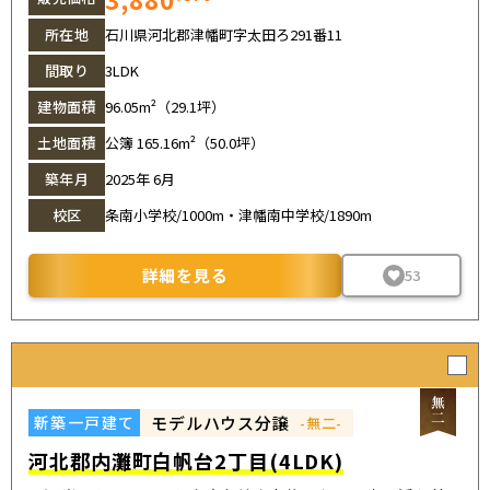
所在地
石川県河北郡津幡町字太田ろ291番11
間取り
3LDK
建物面積
96.05m²（29.1坪）
土地面積
公簿 165.16m²（50.0坪）
築年月
2025年 6月
校区
条南小学校/1000m・津幡南中学校/1890m
詳細を見る
53
モデルハウス分譲
新築一戸建て
-無二-
河北郡内灘町白帆台2丁目(4LDK)