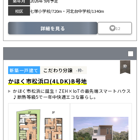
築年月
2026年 9月予定
校区
七塚小学校/720m・河北台中学校/1340m
詳細を見る
12
こだわり分譲
新築一戸建て
-粋-
かほく市松浜ロ(4LDK)B号地
かほく市松浜に誕生！ZEH×IoTの最先端スマートハウス
♪断熱等級5で一年中快適エコな暮らし。