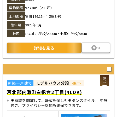
建物面積
92.73m²（28.1坪）
土地面積
実測 196.15m²（59.3坪）
築年月
2025年 9月
校区
小丸山小学校/2000m・七尾中学校/650m
詳細を見る
31
モデルハウス分譲
新築一戸建て
-無二-
河北郡内灘町白帆台2丁目(4LDK)
美意識を開放して、静寂を愉しむモダンスタイル。 中庭
付き、プライバシー空間も確保できます。