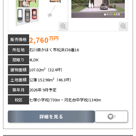
万円
2,760
販売価格
所在地
石川県かほく市松浜ロ6番16
間取り
4LDK
建物面積
107.02m²（32.4坪）
土地面積
公簿 152.98m²（46.3坪）
築年月
2026年 9月予定
校区
七塚小学校/730m・河北台中学校/1340m
詳細を見る
7