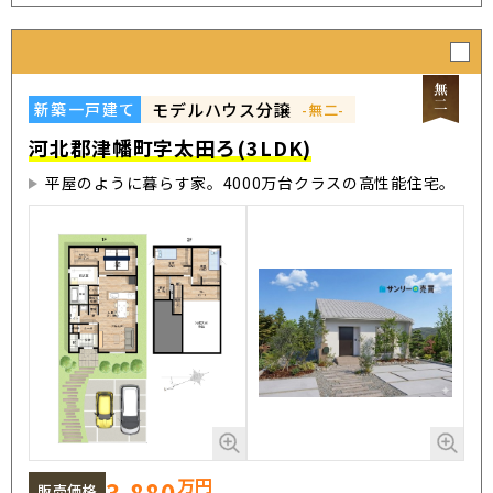
モデルハウス分譲
新築一戸建て
-無二-
河北郡津幡町字太田ろ(3LDK)
平屋のように暮らす家。4000万台クラスの高性能住宅。
万円
3,880
販売価格