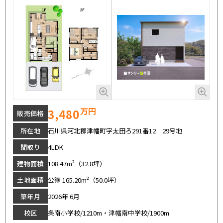
万円
3,480
販売価格
所在地
石川県河北郡津幡町字太田ろ291番12 29号地
間取り
4LDK
建物面積
108.47m²（32.8坪）
土地面積
公簿 165.20m²（50.0坪）
築年月
2026年 6月
校区
条南小学校/1210m・津幡南中学校/1900m