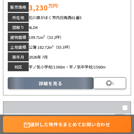
万円
3,230
販売価格
所在地
石川県かほく市内日角西61番5
間取り
4LDK
建物面積
109.71m²（33.2坪）
土地面積
公簿 182.72m²（55.3坪）
築年月
2026年 7月
校区
宇ノ気小学校/1360m・宇ノ気中学校/1560m
詳細を見る
5
こだわり分譲
新築一戸建て
-粋-
選択した物件を
まとめてお問い合わせ
無料会員登録
ご来店予約
かほく市宇野気チ