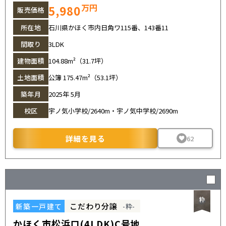
万円
5,980
販売価格
所在地
石川県かほく市内日角ワ115番、143番11
間取り
3LDK
建物面積
104.88m²（31.7坪）
土地面積
公簿 175.47m²（53.1坪）
築年月
2025年 5月
校区
宇ノ気小学校/2640m・宇ノ気中学校/2690m
詳細を見る
62
こだわり分譲
新築一戸建て
-粋-
かほく市松浜ロ(4LDK)C号地