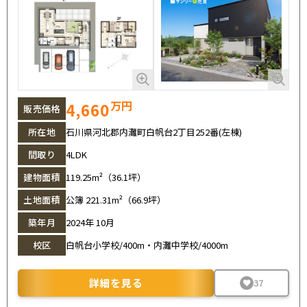
万円
4,660
販売価格
所在地
石川県河北郡内灘町白帆台2丁目252番(左棟)
間取り
4LDK
建物面積
119.25m²（36.1坪）
土地面積
公簿 221.31m²（66.9坪）
築年月
2024年 10月
校区
白帆台小学校/400m・内灘中学校/4000m
詳細を見る
37