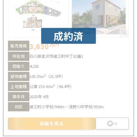
成約済
万円
3,630
販売価格
所在地
石川県金沢市諸江町中丁62番1
間取り
4LDK
建物面積
105.35m²（31.9坪）
土地面積
公簿 153.43m²（46.4坪）
築年月
2025年 4月
校区
諸江町小学校/940m・浅野川中学校/950m
詳細を見る
40