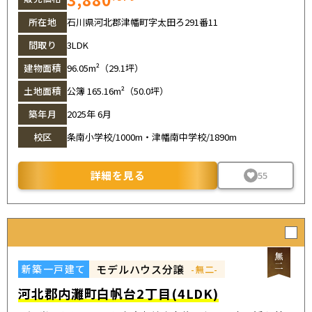
所在地
石川県河北郡津幡町字太田ろ291番11
間取り
3LDK
建物面積
96.05m²（29.1坪）
土地面積
公簿 165.16m²（50.0坪）
築年月
2025年 6月
校区
条南小学校/1000m・津幡南中学校/1890m
詳細を見る
55
モデルハウス分譲
新築一戸建て
-無二-
河北郡内灘町白帆台2丁目(4LDK)