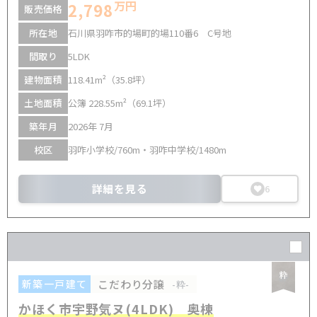
万円
2,798
販売価格
所在地
石川県羽咋市的場町的場110番6 C号地
間取り
5LDK
建物面積
118.41m²（35.8坪）
土地面積
公簿 228.55m²（69.1坪）
築年月
2026年 7月
校区
羽咋小学校/760m・羽咋中学校/1480m
詳細を見る
6
こだわり分譲
新築一戸建て
-粋-
かほく市宇野気ヌ(4LDK) 奥棟