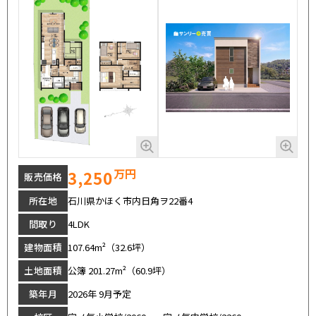
万円
3,250
販売価格
所在地
石川県かほく市内日角ヲ22番4
間取り
4LDK
建物面積
107.64m²（32.6坪）
土地面積
公簿 201.27m²（60.9坪）
築年月
2026年 9月予定