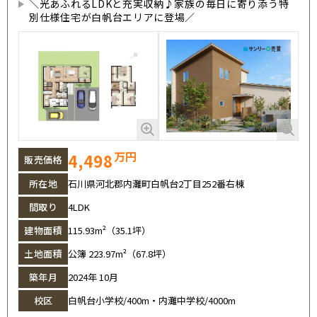
＼光あふれるLDKと充実収納♪家族の毎日に寄り添う特
別仕様住宅が白帆台エリアに登場／
万円
4,498
販売価格
所在地
石川県河北郡内灘町白帆台2丁目252番右棟
間取り
4LDK
建物面積
115.93m²（35.1坪）
土地面積
公簿 223.97m²（67.8坪）
築年月
2024年 10月
校区
白帆台小学校/400m・内灘中学校/4000m