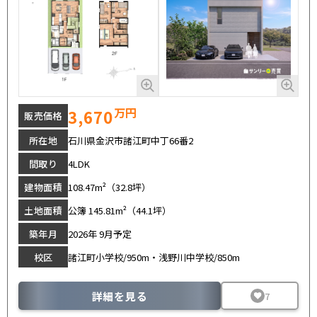
万円
3,670
販売価格
所在地
石川県金沢市諸江町中丁66番2
間取り
4LDK
建物面積
108.47m²（32.8坪）
土地面積
公簿 145.81m²（44.1坪）
築年月
2026年 9月予定
校区
諸江町小学校/950m・浅野川中学校/850m
詳細を見る
7