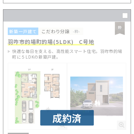
こだわり分譲
新築一戸建て
-粋-
羽咋市的場町的場(5LDK) C号地
快適な毎日を支える、高性能スマート住宅。羽咋市的場
町に５LDKの新築戸建。
成約済