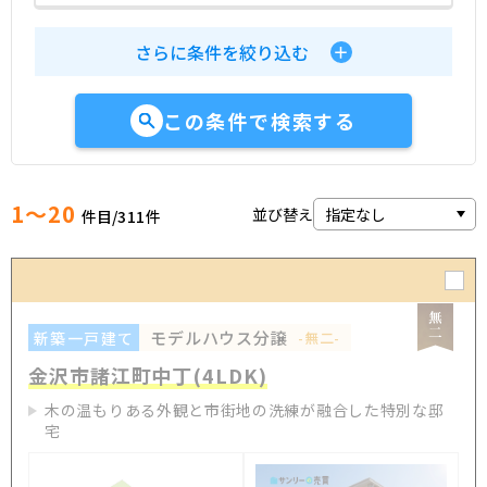
さらに条件を絞り込む
この条件で検索する
1～20
並び替え
件目/
311
件
モデルハウス分譲
新築一戸建て
-無二-
金沢市諸江町中丁(4LDK)
木の温もりある外観と市街地の洗練が融合した特別な邸
宅