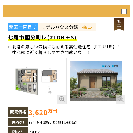
モデルハウス分譲
新築一戸建て
-無二-
七尾市国分町レ(2LDK＋S)
北陸の厳しい気候にも耐える高性能住宅【ETUSUS】！
中心部に近く暮らしやすさ間違いなし！
万円
3,620
販売価格
所在地
石川県七尾市国分町レ60番2
間取り
2SLDK