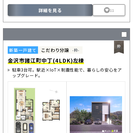
詳細を見る
11
こだわり分譲
新築一戸建て
-粋-
金沢市諸江町中丁(4LDK)左棟
駐車3台可。駅近×IoT×制震性能で、暮らしの安心をア
ップグレード。