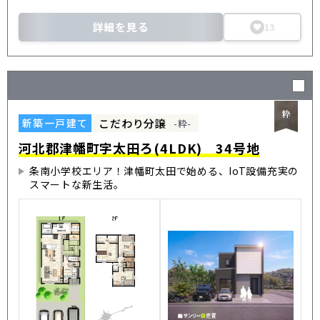
詳細を見る
13
こだわり分譲
新築一戸建て
-粋-
河北郡津幡町字太田ろ(4LDK) 34号地
条南小学校エリア！津幡町太田で始める、IoT設備充実の
スマートな新生活。