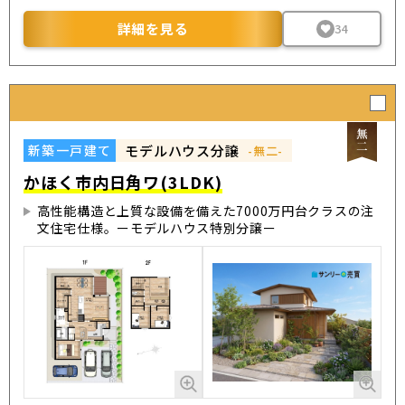
詳細を見る
34
モデルハウス分譲
新築一戸建て
-無二-
かほく市内日角ワ(3LDK)
高性能構造と上質な設備を備えた7000万円台クラスの注
文住宅仕様。ーモデルハウス特別分譲ー