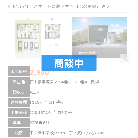
駅近6分！スマートに暮らす４LDKの新築戸建♪
商談中
万円
2,960
販売価格
所在地
石川県宇野気ヌ258番2、258番4 奥棟
間取り
4LDK
建物面積
105.57m²（31.9坪）
土地面積
公簿 197.34m²（59.7坪）
築年月
2026年 6月
校区
宇ノ気小学校/760m・宇ノ気中学校/700m