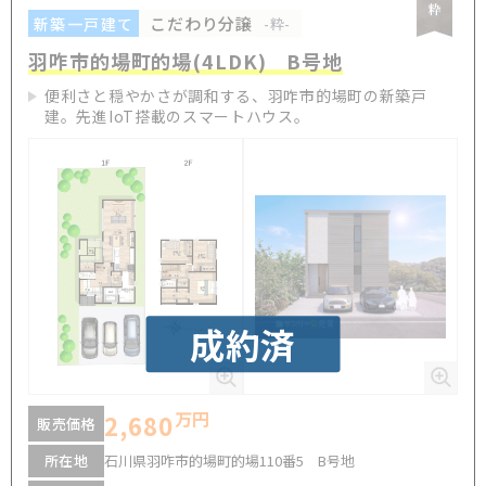
こだわり分譲
新築一戸建て
-粋-
羽咋市的場町的場(4LDK) B号地
便利さと穏やかさが調和する、羽咋市的場町の新築戸
建。先進IoT搭載のスマートハウス。
成約済
万円
2,680
販売価格
所在地
石川県羽咋市的場町的場110番5 B号地