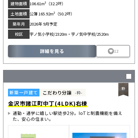
建物面積
106.61m²（32.2坪）
土地面積
公簿 165.92m²（50.2坪）
築年月
2026年 9月予定
校区
宇ノ気小学校/2320m・宇ノ気中学校/2520m
詳細を見る
12
こだわり分譲
新築一戸建て
-粋-
金沢市諸江町中丁(4LDK)右棟
通勤・通学に嬉しい駅徒歩2分。IoTと制震機能を備え
た、安心の住まい。