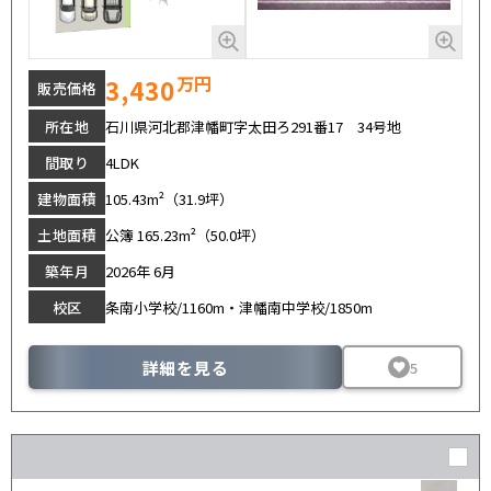
万円
3,430
販売価格
所在地
石川県河北郡津幡町字太田ろ291番17 34号地
間取り
4LDK
建物面積
105.43m²（31.9坪）
土地面積
公簿 165.23m²（50.0坪）
築年月
2026年 6月
校区
条南小学校/1160m・津幡南中学校/1850m
詳細を見る
5