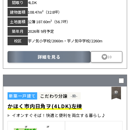
間取り
4LDK
建物面積
108.47m²（32.8坪）
土地面積
公簿 187.60m²（56.7坪）
築年月
2026年 9月予定
校区
宇ノ気小学校/2060m・宇ノ気中学校/2260m
詳細を見る
10
こだわり分譲
新築一戸建て
-粋-
かほく市内日角ヲ(4LDK)左棟
イオンすぐそば！快適と便利を両立する暮らし♪