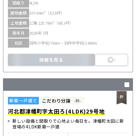
間取り
4LDK
建物面積
107.64m²（32.6坪）
土地面積
公簿 225.78m²（68.3坪）
築年月
2026年 7月
校区
羽咋小学校/760m・羽咋中学校/1480m
詳細を見る
3
こだわり分譲
新築一戸建て
-粋-
河北郡津幡町字太田ろ(4LDK)29号地
新しい設備と間取りで心地よい毎日を。津幡町太田に新
登場の4LDK新築一戸建