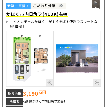
こだわり分譲
新築一戸建て
-粋-
かほく市内日角ヲ(4LDK)右棟
「イオンモールかほく」がすぐそば！便利でスマートな
Iot住宅♪
万円
3,190
販売価格
所在地
石川県かほく市内日角ヲ22番3