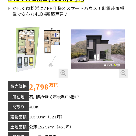
かほく市松浜にZEH仕様×スマートハウス！制震装置搭
載で安心な4LDK新築戸建♪
万円
2,798
販売価格
所在地
石川県かほく市松浜ロ6番17
間取り
4LDK
建物面積
105.99m²（32.1坪）
土地面積
公簿 152.97m²（46.3坪）