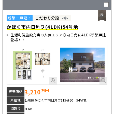
こだわり分譲
新築一戸建て
-粋-
かほく市内日角ワ(4LDK)54号地
生活利便施設充実の人気エリア◎内日角に4LDK新築戸建
登場！！
万円
3,210
販売価格
所在地
石川県かほく市内日角ワ115番20 54号地
間取り
4LDK