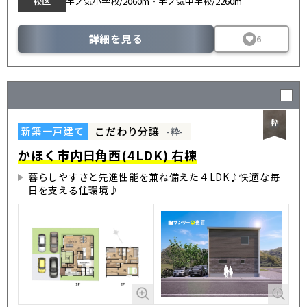
校区
宇ノ気小学校/2060m・宇ノ気中学校/2260m
詳細を見る
6
こだわり分譲
新築一戸建て
-粋-
かほく市内日角西(4LDK) 右棟
暮らしやすさと先進性能を兼ね備えた４LDK♪快適な毎
日を支える住環境♪