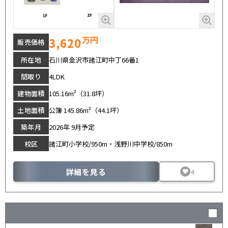
万円
3,620
販売価格
所在地
石川県金沢市諸江町中丁66番1
間取り
4LDK
建物面積
105.16m²（31.8坪）
土地面積
公簿 145.86m²（44.1坪）
築年月
2026年 9月予定
校区
諸江町小学校/950m・浅野川中学校/850m
詳細を見る
4