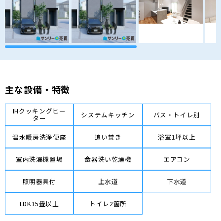
主な設備・特徴
IHクッキングヒー
システムキッチン
バス・トイレ別
ター
温水暖房洗浄便座
追い焚き
浴室1坪以上
室内洗濯機置場
食器洗い乾燥機
エアコン
照明器具付
上水道
下水道
LDK15畳以上
トイレ2箇所