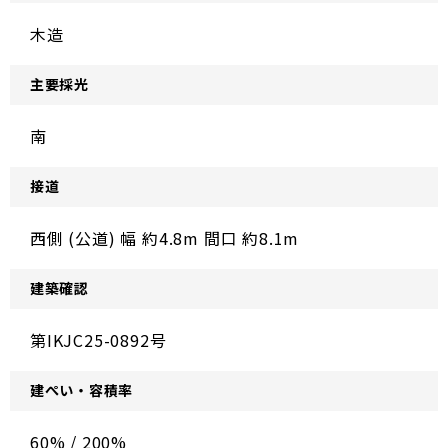
木造
主要採光
南
接道
西側 (公道) 幅 約4.8m 間口 約8.1m
建築確認
第IKJC25-0892号
建ぺい・容積率
60% / 200%