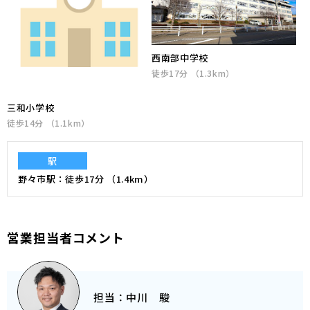
西南部中学校
徒歩17分 （1.3km）
三和小学校
徒歩14分 （1.1km）
駅
野々市駅
徒歩17分 （1.4km）
営業担当者コメント
担当：
中川 駿