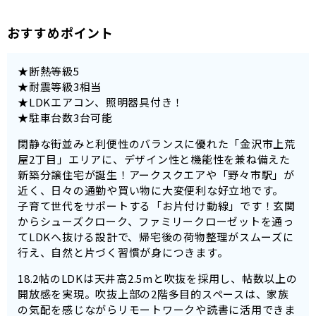
おすすめポイント
★断熱等級5
★耐震等級3相当
★LDKエアコン、照明器具付き！
★駐車台数3台可能
閑静な街並みと利便性のバランスに優れた「金沢市上荒
屋2丁目」エリアに、デザイン性と機能性を兼ね備えた
新築分譲住宅が誕生！アークスクエアや「野々市駅」が
近く、日々の通勤や買い物に大変便利な好立地です。
子育て世代をサポートする「お片付け動線」です！玄関
からシューズクローク、ファミリークローゼットを通っ
てLDKへ抜ける設計で、帰宅後の荷物整理がスムーズに
行え、自然と片づく習慣が身につきます。
18.2帖のLDKは天井高2.5mと吹抜を採用し、帖数以上の
開放感を実現。吹抜上部の2階多目的スペースは、家族
の気配を感じながらリモートワークや読書に活用できま