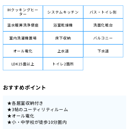
IHクッキングヒー
システムキッチン
バス・トイレ別
ター
温水暖房洗浄便座
浴室乾燥機
洗面化粧台
室内洗濯機置場
床下収納
バルコニー
オール電化
上水道
下水道
LDK15畳以上
トイレ2箇所
おすすめポイント
★各居室収納付き
★3帖のユーティリティルーム
★オール電化
★小・中学校が徒歩10分圏内