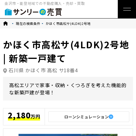
金沢市・能登地域での不動産購入・売却・買取
トップ
現在の検索条件
かほく市高松サ(4LDK)2号地
かほく市高松サ(4LDK)2号地
| 新築一戸建て
石川県 かほく市 高松 サ18番4
高松エリアで家事・収納・くつろぎを考えた機能的
な新築戸建が登場！
2,180
万円
ローンシミュレーション