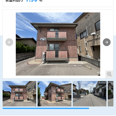
表面利回り
%