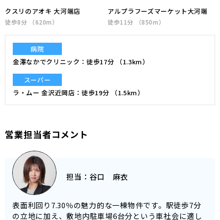
クスリのアオキ 大河端店
アルプラフーズマーケット大河端
徒歩8分 （620m）
徒歩11分 （850m）
病院
金澤なかでクリニック
徒歩17分 （1.3km）
スーパー
ラ・ムー 金沢近岡店
徒歩19分 （1.5km）
営業担当者コメント
担当：
谷口 麻衣
表面利回り7.30％の魅力的な一棟物件です。駅徒歩7分
の立地に加え、敷地内駐車場6台分という車社会に適し