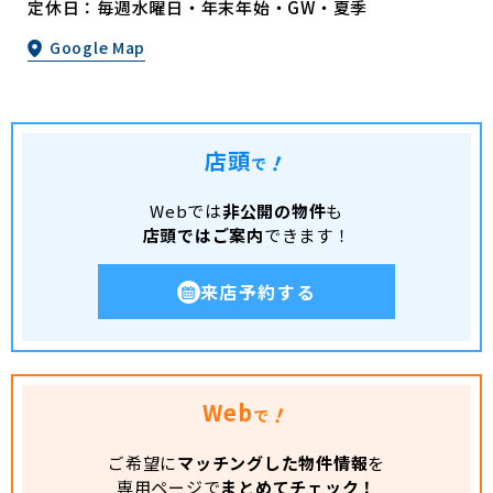
定休日：毎週水曜日・年末年始・GW・夏季
Google Map
店頭
！
で
Webでは
非公開の物件
も
店頭ではご案内
できます！
来店予約する
Web
！
で
ご希望に
マッチングした物件情報
を
専用ページで
まとめてチェック！