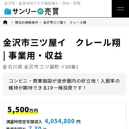
金沢市・能登地域での不動産購入・売却・買取
トップ
現在の検索条件
金沢市三ツ屋イ クレール翔
金沢市三ツ屋イ クレール翔
| 事業用・収益
石川県 金沢市 三ツ屋町 イ68番1
コンビニ・商業施設が徒歩圏内の好立地！入居率の
維持が期待できる1R一棟投資です！
5,500
万円
4,054,800
満室時想定年間収入
円
7.30