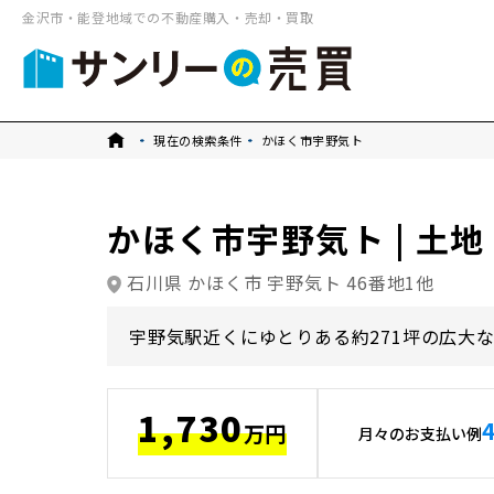
金沢市・能登地域での不動産購入・売却・買取
トップ
現在の検索条件
かほく市宇野気ト
かほく市宇野気ト | 土地
石川県 かほく市 宇野気ト 46番地1他
宇野気駅近くにゆとりある約271坪の広大
1,730
万円
月々のお支払い例