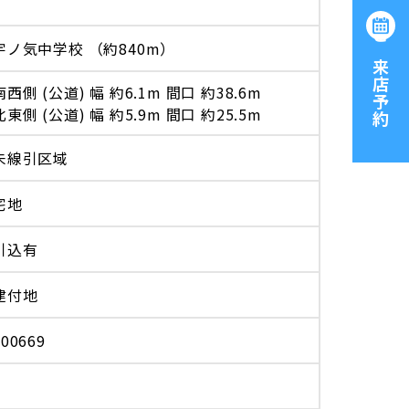
宇ノ気中学校 （約840m）
ご来店予約
南西側 (公道) 幅 約6.1m 間口 約38.6m
北東側 (公道) 幅 約5.9m 間口 約25.5m
未線引区域
宅地
引込有
建付地
100669