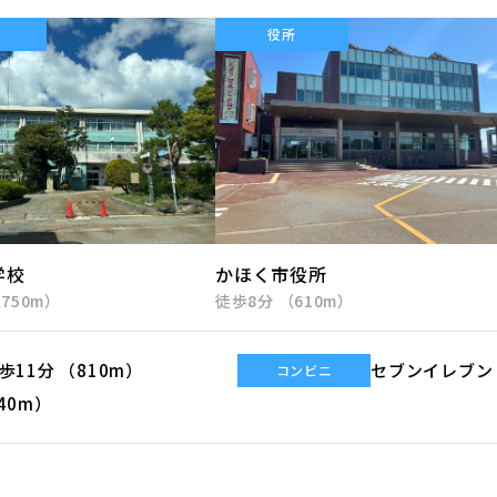
校
役所
学校
かほく市役所
750m）
徒歩8分 （610m）
歩11分 （810m）
セブンイレブン
コンビニ
40m）