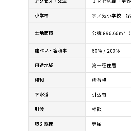
ＪＲ七尾線『宇野
アクセス・交通
宇ノ気小学校 （約
小学校
公簿 896.66m²（
土地面積
60% / 200%
建ぺい・容積率
第一種住居
用途地域
所有権
権利
引込有
下水道
相談
引渡
専属
取引態様