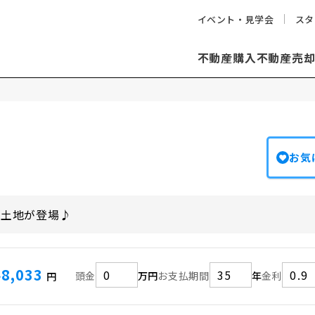
イベント・見学会
スタ
不動産購入
不動産売
お気
な土地が登場♪
48,033
頭金
万円
お支払期間
年
金利
円