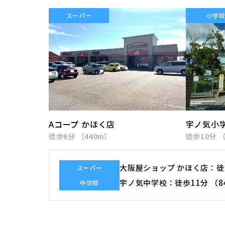
スーパー
小学
Aコープ かほく店
宇ノ気小
徒歩6分 （440m）
徒歩10分 （
大阪屋ショップ かほく店
徒
スーパー
宇ノ気中学校
徒歩11分 （8
中学校