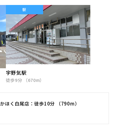
駅
宇野気駅
徒歩9分 （670m）
 かほく白尾店
徒歩10分 （790m）