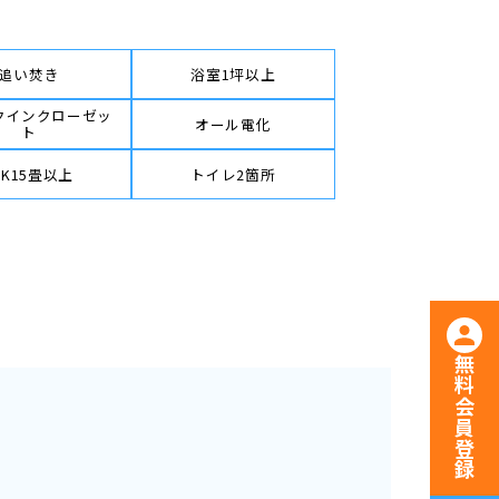
追い焚き
浴室1坪以上
クインクローゼッ
オール電化
ト
DK15畳以上
トイレ2箇所
無料会員登録