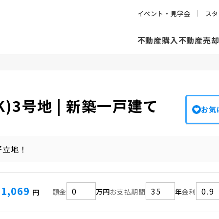
イベント・見学会
スタ
不動産購入
不動産売
)3号地 | 新築一戸建て
お気
好立地！
91,069
頭金
万円
お支払期間
年
金利
円