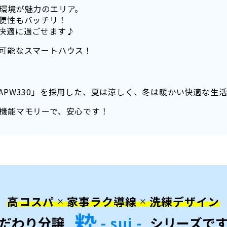
環境が魅力のエリア。
便性もバッチリ！
快適に過ごせます♪
可能なスマートハウス！
PW330」を採用した、夏は涼しく、冬は暖かい快適な生活
機能マモリーで、安心です！
高コスパ
家事ラク導線
洗練デザイン
×
×
粋
- sui -
だわり分譲
シリーズで