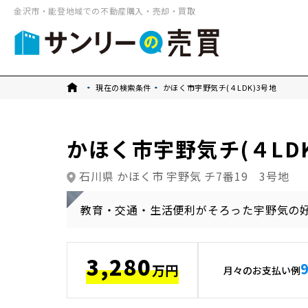
金沢市・能登地域での不動産購入・売却・買取
トップ
現在の検索条件
かほく市宇野気チ(４LDK)3号地
かほく市宇野気チ(４LDK
石川県 かほく市 宇野気 チ7番19 3号地
教育・交通・生活便利がそろった宇野気の
3,280
万円
月々のお支払い例