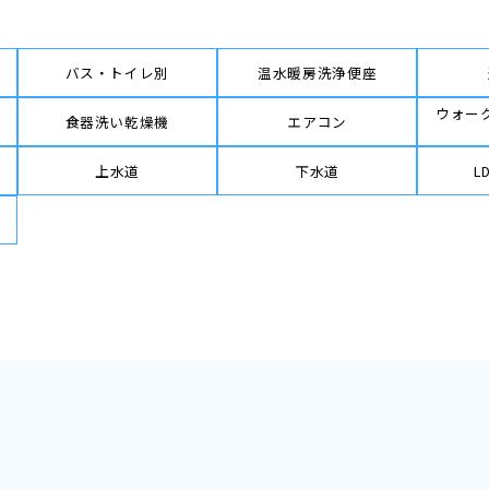
バス・トイレ別
温水暖房洗浄便座
ウォー
食器洗い乾燥機
エアコン
上水道
下水道
L