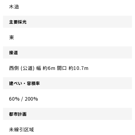
木造
主要採光
東
接道
西側 (公道) 幅 約6m 間口 約10.7m
建ぺい・容積率
60% / 200%
都市計画
未線引区域