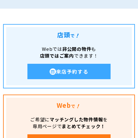
店頭
！
で
Webでは
非公開の物件
も
店頭ではご案内
できます！
来店予約する
Web
！
で
ご希望に
マッチングした物件情報
を
専用ページで
まとめてチェック！