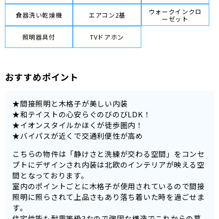
ウォークインクロ
食器洗い乾燥機
エアコン2基
ーゼット
照明器具付
TVドアホン
おすすめポイント
★間接照明と木格子が美しい内装
★和テイストの心安らぐのびのびLDK！
★イオンスタイルかほくが徒歩圏内！
★バイパスが近くで交通利便性が高め
こちらの物件は「静けさと洗練が交わる空間」をコンセ
プトにデザインされ内装は北欧のインテリアが映える空
間となっております。
室内のポイントごとに木格子が使用されているので間接
照明に照らされて上品さもあり落ち着いた時を過ごせま
す。
住宅性能も耐震等級3なので強固な構造でこれからの暮