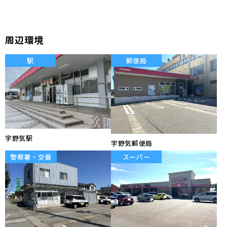
周辺環境
駅
郵便局
宇野気駅
宇野気郵便局
警察署・交番
スーパー