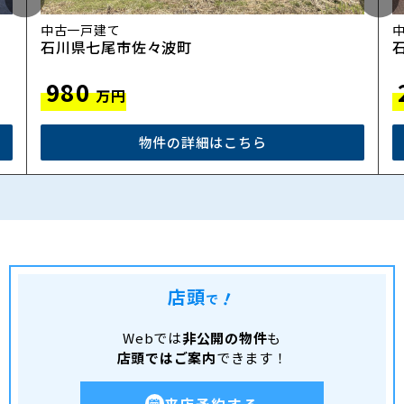
中古一戸建て
石川県七尾市佐々波町
980
万円
物件の詳細はこちら
店頭
！
で
Webでは
非公開の物件
も
店頭ではご案内
できます！
来店予約する