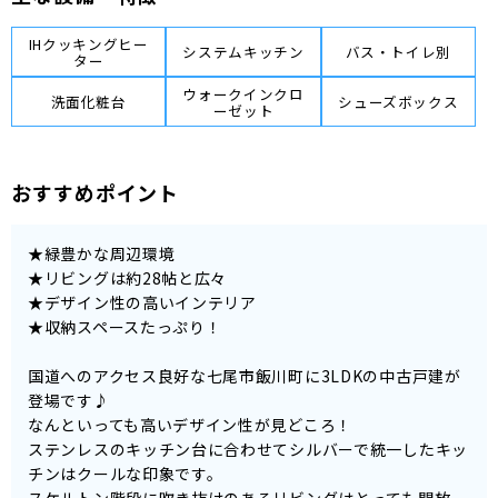
IHクッキングヒー
システムキッチン
バス・トイレ別
ター
ウォークインクロ
洗面化粧台
シューズボックス
ーゼット
おすすめポイント
★緑豊かな周辺環境
★リビングは約28帖と広々
★デザイン性の高いインテリア
★収納スペースたっぷり！
国道へのアクセス良好な七尾市飯川町に3LDKの中古戸建が
登場です♪
なんといっても高いデザイン性が見どころ！
ステンレスのキッチン台に合わせてシルバーで統一したキッ
チンはクールな印象です。