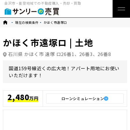
金沢市・能登地域での不動産購入・売却・買取
トップ
現在の検索条件
かほく市遠塚ロ
かほく市遠塚ロ | 土地
石川県 かほく市 遠塚 ロ26番1、26番3、26番8
国道159号線近くの広大地！アパート用地にお使い
いただけます！
2,480
万円
ローンシミュレーション