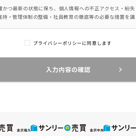
確かつ最新の状態に保ち、個人情報への不正アクセス・紛失
維持・管理体制の整備・社員教育の徹底等の必要な措置を講
プライバシーポリシーに同意します
報は、当社からのご連絡や業務のご案内やご質問に対する回
入力内容の確認
の禁止
た個人情報を適切に管理し、次のいずれかに該当する場合を
を行うために当社が業務を委託する業者に対して開示する場