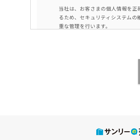
当社は、お客さまの個人情報を正
るため、セキュリティシステムの
重な管理を行います。
個人情報の利用目的
お客さまからお預かりした個人情
付に利用致します。
個人情報の第三者への開示・提供
当社は、お客さまよりお預かりし
ません。
・お客さまの同意がある場合
・お客さまが希望されるサービス