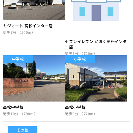
カジマート 高松インター店
徒歩7分 （500m）
セブンイレブン かほく高松インタ
ー店
徒歩9分 （720m）
中学校
小学校
高松中学校
高松小学校
徒歩10分 （790m）
徒歩9分 （720m）
その他