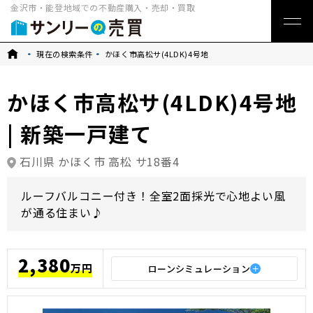
金沢市・能登地域での不動産購入・売却・買取
トップ
現在の検索条件
かほく市高松サ(4LDK)4号地
かほく市高松サ(4LDK)4号地
| 新築一戸建て
石川県 かほく市 高松 サ18番4
ルーフバルコニー付き！全室2面採光で心地よい風
が通る住まい♪
2,380
万円
ローンシミュレーション