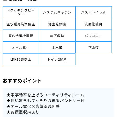
IHクッキングヒー
システムキッチン
バス・トイレ別
ター
温水暖房洗浄便座
浴室乾燥機
洗面化粧台
室内洗濯機置場
床下収納
バルコニー
オール電化
上水道
下水道
LDK15畳以上
トイレ2箇所
おすすめポイント
★家事効率を上げるユーティリティルーム
★買い置きもすっきり収まるパントリー付
★オール電化×高気密高断熱
★各居室収納あり