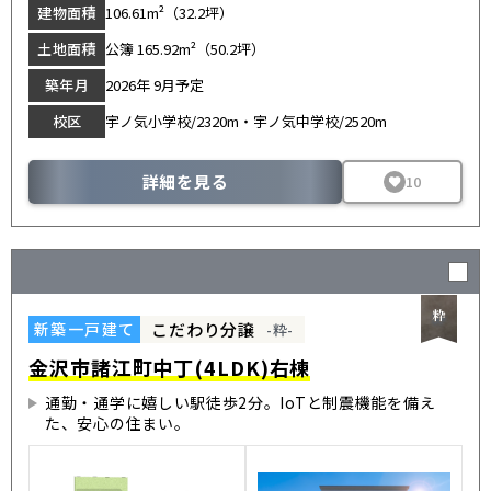
建物面積
106.61m²（32.2坪）
土地面積
公簿 165.92m²（50.2坪）
築年月
2026年 9月予定
校区
宇ノ気小学校/2320m・宇ノ気中学校/2520m
詳細を見る
10
こだわり分譲
新築一戸建て
-粋-
金沢市諸江町中丁(4LDK)右棟
通勤・通学に嬉しい駅徒歩2分。IoTと制震機能を備え
た、安心の住まい。