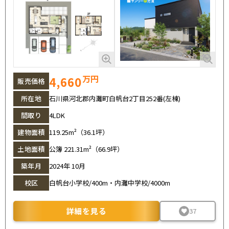
万円
4,660
販売価格
所在地
石川県河北郡内灘町白帆台2丁目252番(左棟)
間取り
4LDK
建物面積
119.25m²（36.1坪）
土地面積
公簿 221.31m²（66.9坪）
築年月
2024年 10月
校区
白帆台小学校/400m・内灘中学校/4000m
詳細を見る
37