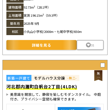
建物面積
92.73m²（28.1坪）
土地面積
実測 196.15m²（59.3坪）
築年月
2025年 9月
校区
小丸山小学校/2000m・七尾中学校/650m
詳細を見る
31
モデルハウス分譲
新築一戸建て
-無二-
河北郡内灘町白帆台2丁目(4LDK)
美意識を開放して、静寂を愉しむモダンスタイル。 中庭
付き、プライバシー空間も確保できます。