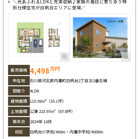
＼光あふれるLDKと充実収納♪家族の毎日に寄り添う特
別仕様住宅が白帆台エリアに登場／
万円
4,498
販売価格
所在地
石川県河北郡内灘町白帆台2丁目252番右棟
間取り
4LDK
建物面積
115.93m²（35.1坪）
土地面積
公簿 223.97m²（67.8坪）
築年月
2024年 10月
校区
白帆台小学校/400m・内灘中学校/4000m