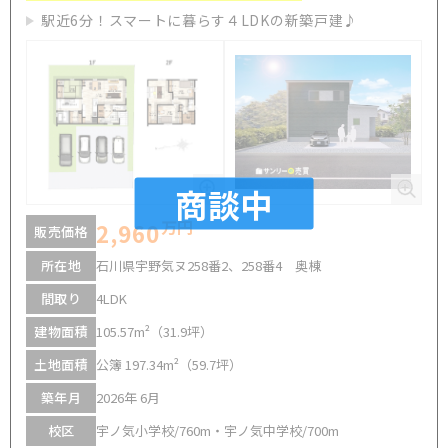
駅近6分！スマートに暮らす４LDKの新築戸建♪
商談中
万円
2,960
販売価格
所在地
石川県宇野気ヌ258番2、258番4 奥棟
間取り
4LDK
建物面積
105.57m²（31.9坪）
土地面積
公簿 197.34m²（59.7坪）
築年月
2026年 6月
校区
宇ノ気小学校/760m・宇ノ気中学校/700m