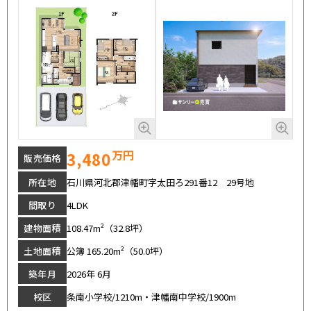
万円
3,480
販売価格
所在地
石川県河北郡津幡町字太田ろ291番12 29号地
間取り
4LDK
建物面積
108.47m²（32.8坪）
土地面積
公簿 165.20m²（50.0坪）
築年月
2026年 6月
校区
条南小学校/1210m・津幡南中学校/1900m