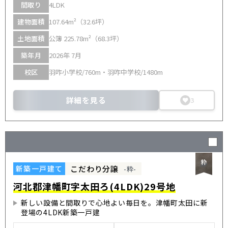
間取り
4LDK
建物面積
107.64m²（32.6坪）
土地面積
公簿 225.78m²（68.3坪）
築年月
2026年 7月
校区
羽咋小学校/760m・羽咋中学校/1480m
詳細を見る
3
こだわり分譲
新築一戸建て
-粋-
河北郡津幡町字太田ろ(4LDK)29号地
新しい設備と間取りで心地よい毎日を。津幡町太田に新
登場の4LDK新築一戸建