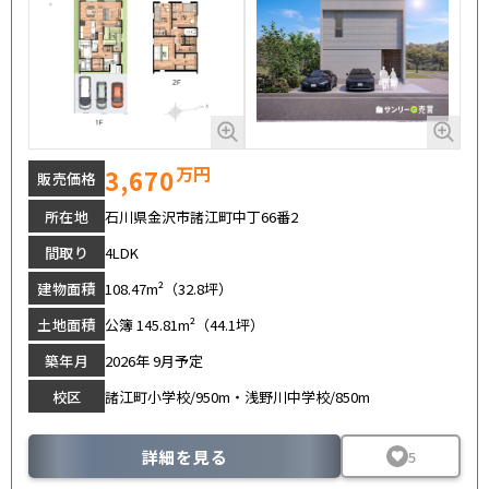
万円
3,670
販売価格
所在地
石川県金沢市諸江町中丁66番2
間取り
4LDK
建物面積
108.47m²（32.8坪）
土地面積
公簿 145.81m²（44.1坪）
築年月
2026年 9月予定
校区
諸江町小学校/950m・浅野川中学校/850m
詳細を見る
5