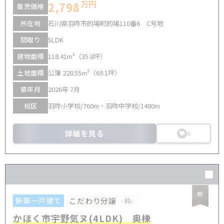
万円
2,798
販売価格
所在地
石川県羽咋市的場町的場110番6 C号地
間取り
5LDK
建物面積
118.41m²（35.8坪）
土地面積
公簿 228.55m²（69.1坪）
築年月
2026年 7月
校区
羽咋小学校/760m・羽咋中学校/1480m
詳細を見る
6
こだわり分譲
新築一戸建て
-粋-
かほく市宇野気ヌ(4LDK) 奥棟