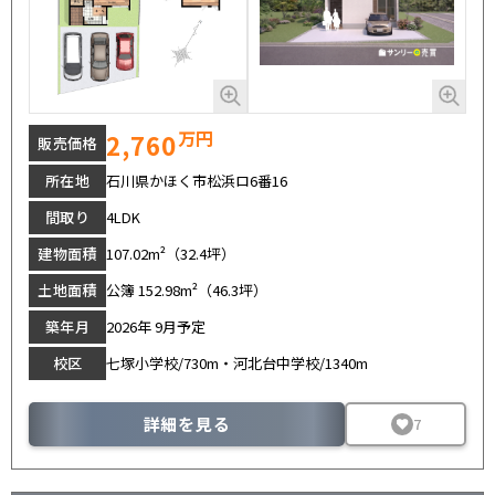
万円
2,760
販売価格
所在地
石川県かほく市松浜ロ6番16
間取り
4LDK
建物面積
107.02m²（32.4坪）
土地面積
公簿 152.98m²（46.3坪）
築年月
2026年 9月予定
校区
七塚小学校/730m・河北台中学校/1340m
詳細を見る
7