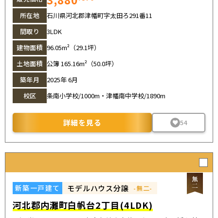
所在地
石川県河北郡津幡町字太田ろ291番11
間取り
3LDK
建物面積
96.05m²（29.1坪）
土地面積
公簿 165.16m²（50.0坪）
築年月
2025年 6月
校区
条南小学校/1000m・津幡南中学校/1890m
詳細を見る
54
モデルハウス分譲
新築一戸建て
-無二-
河北郡内灘町白帆台2丁目(4LDK)