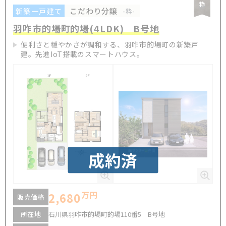
こだわり分譲
新築一戸建て
-粋-
羽咋市的場町的場(4LDK) B号地
便利さと穏やかさが調和する、羽咋市的場町の新築戸
建。先進IoT搭載のスマートハウス。
成約済
万円
2,680
販売価格
所在地
石川県羽咋市的場町的場110番5 B号地