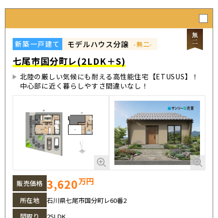
モデルハウス分譲
新築一戸建て
-無二-
七尾市国分町レ(2LDK＋S)
北陸の厳しい気候にも耐える高性能住宅【ETUSUS】！
中心部に近く暮らしやすさ間違いなし！
万円
3,620
販売価格
所在地
石川県七尾市国分町レ60番2
間取り
2SLDK