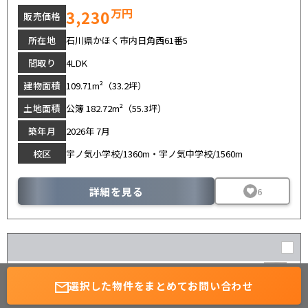
万円
3,230
販売価格
所在地
石川県かほく市内日角西61番5
間取り
4LDK
建物面積
109.71m²（33.2坪）
土地面積
公簿 182.72m²（55.3坪）
築年月
2026年 7月
校区
宇ノ気小学校/1360m・宇ノ気中学校/1560m
詳細を見る
6
こだわり分譲
新築一戸建て
-粋-
選択した物件を
まとめてお問い合わせ
無料会員登録
ご来店予約
かほく市宇野気チ