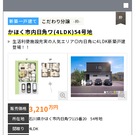
こだわり分譲
新築一戸建て
-粋-
かほく市内日角ワ(4LDK)54号地
生活利便施設充実の人気エリア◎内日角に4LDK新築戸建
登場！！
万円
3,210
販売価格
所在地
石川県かほく市内日角ワ115番20 54号地
間取り
4LDK