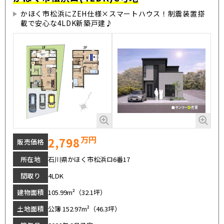
かほく市松浜にZEH仕様×スマートハウス！制震装置搭
載で安心な4LDK新築戸建♪
万円
2,798
販売価格
所在地
石川県かほく市松浜ロ6番17
間取り
4LDK
建物面積
105.99m²（32.1坪）
土地面積
公簿 152.97m²（46.3坪）