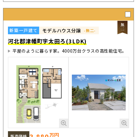
モデルハウス分譲
新築一戸建て
-無二-
河北郡津幡町字太田ろ(3LDK)
平屋のように暮らす家。4000万台クラスの高性能住宅。
万円
3,880
販売価格