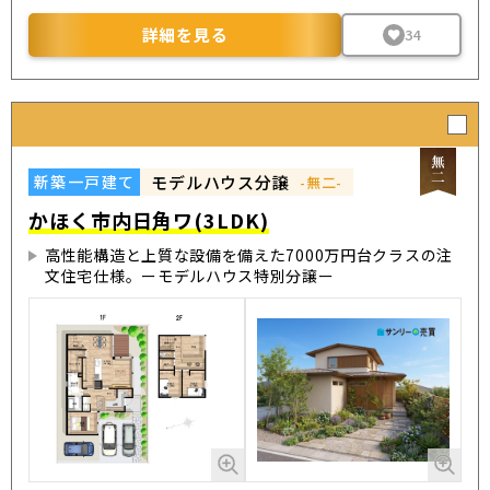
詳細を見る
34
モデルハウス分譲
新築一戸建て
-無二-
かほく市内日角ワ(3LDK)
高性能構造と上質な設備を備えた7000万円台クラスの注
文住宅仕様。ーモデルハウス特別分譲ー