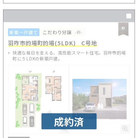
こだわり分譲
新築一戸建て
-粋-
羽咋市的場町的場(5LDK) C号地
快適な毎日を支える、高性能スマート住宅。羽咋市的場
町に５LDKの新築戸建。
成約済