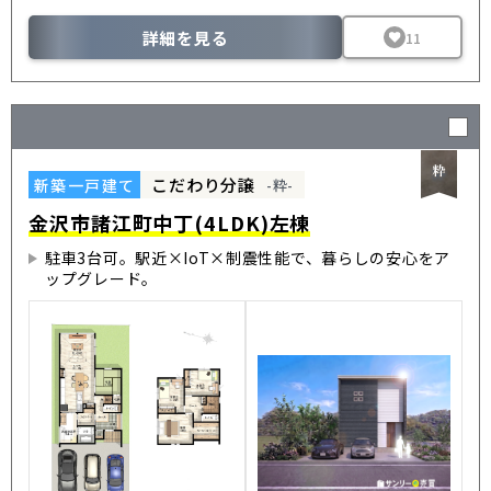
詳細を見る
11
こだわり分譲
新築一戸建て
-粋-
金沢市諸江町中丁(4LDK)左棟
駐車3台可。駅近×IoT×制震性能で、暮らしの安心をア
ップグレード。