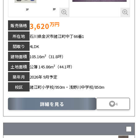
万円
3,620
販売価格
所在地
石川県金沢市諸江町中丁66番1
間取り
4LDK
建物面積
105.16m²（31.8坪）
土地面積
公簿 145.86m²（44.1坪）
築年月
2026年 9月予定
校区
諸江町小学校/950m・浅野川中学校/850m
詳細を見る
4