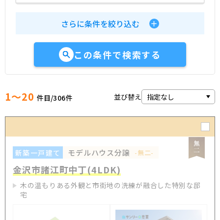
さらに条件を絞り込む
この条件で検索する
1～20
並び替え
件目/
306
件
モデルハウス分譲
新築一戸建て
-無二-
金沢市諸江町中丁(4LDK)
木の温もりある外観と市街地の洗練が融合した特別な邸
宅