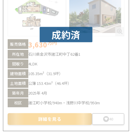
成約済
万円
3,630
販売価格
所在地
石川県金沢市諸江町中丁62番1
間取り
4LDK
建物面積
105.35m²（31.9坪）
土地面積
公簿 153.43m²（46.4坪）
築年月
2025年 4月
校区
諸江町小学校/940m・浅野川中学校/950m
詳細を見る
40