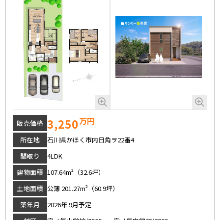
万円
3,250
販売価格
所在地
石川県かほく市内日角ヲ22番4
間取り
4LDK
建物面積
107.64m²（32.6坪）
土地面積
公簿 201.27m²（60.9坪）
築年月
2026年 9月予定