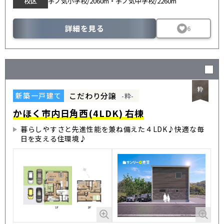
校区
宇ノ気小学校/2060m・宇ノ気中学校/2260m
詳細を見る
6
こだわり分譲
新築一戸建て
-粋-
かほく市内日角西(4LDK) 右棟
暮らしやすさと先進性能を兼ね備えた４LDK♪快適な毎
日を支える住環境♪