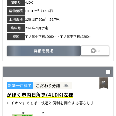
間取り
4LDK
建物面積
108.47m²（32.8坪）
土地面積
公簿 187.60m²（56.7坪）
築年月
2026年 9月予定
校区
宇ノ気小学校/2060m・宇ノ気中学校/2260m
詳細を見る
10
こだわり分譲
新築一戸建て
-粋-
かほく市内日角ヲ(4LDK)左棟
イオンすぐそば！快適と便利を両立する暮らし♪