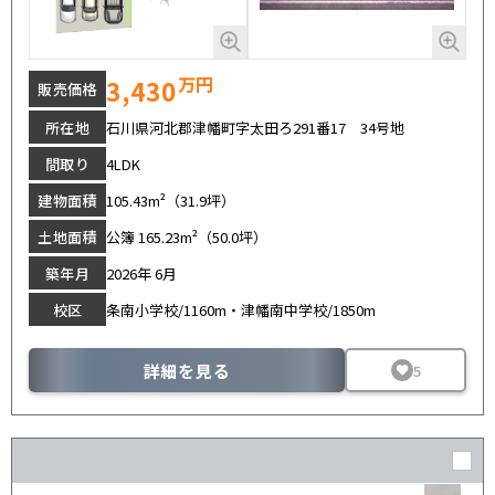
万円
3,430
販売価格
所在地
石川県河北郡津幡町字太田ろ291番17 34号地
間取り
4LDK
建物面積
105.43m²（31.9坪）
土地面積
公簿 165.23m²（50.0坪）
築年月
2026年 6月
校区
条南小学校/1160m・津幡南中学校/1850m
詳細を見る
5