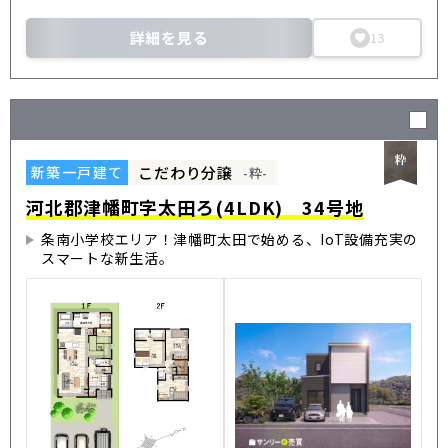
詳細を見る
13
こだわり分譲
新築一戸建て
-粋-
河北郡津幡町字太田ろ(4LDK) 34号地
条南小学校エリア！津幡町太田で始める、IoT設備充実の
スマートな新生活。