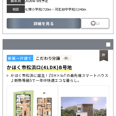
築年月
2026年 9月予定
校区
七塚小学校/720m・河北台中学校/1340m
詳細を見る
12
こだわり分譲
新築一戸建て
-粋-
かほく市松浜ロ(4LDK)B号地
かほく市松浜に誕生！ZEH×IoTの最先端スマートハウス
♪断熱等級5で一年中快適エコな暮らし。