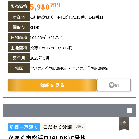
万円
5,980
販売価格
所在地
石川県かほく市内日角ワ115番、143番11
間取り
3LDK
建物面積
104.88m²（31.7坪）
土地面積
公簿 175.47m²（53.1坪）
築年月
2025年 5月
校区
宇ノ気小学校/2640m・宇ノ気中学校/2690m
詳細を見る
61
こだわり分譲
新築一戸建て
-粋-
かほく市松浜ロ(4LDK)C号地