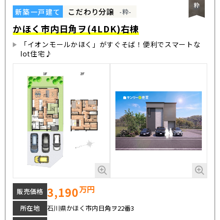
こだわり分譲
新築一戸建て
-粋-
かほく市内日角ヲ(4LDK)右棟
「イオンモールかほく」がすぐそば！便利でスマートな
Iot住宅♪
万円
3,190
販売価格
所在地
石川県かほく市内日角ヲ22番3